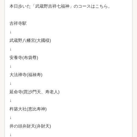
本日歩いた「武蔵野吉祥七福神」のコースはこちら。
吉祥寺駅
↓
武蔵野八幡宮(大國様)
↓
安養寺(布袋尊)
↓
大法禅寺(福禄寿)
↓
延命寺(毘沙門天、寿老人)
↓
杵築大社(恵比寿神)
↓
井の頭弁財天(弁財天)
↓