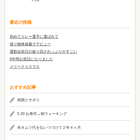
« 5月
最近の投稿
初めてリレー選手に選ばれて
借り物体操服でデビュー
運動会前日の振り回されっぷりがすごい
9年間お世話になりました
メリークリスマス
おすすめ記事
再開とサボり
5.30 お寿司→朝ウォーキング
布オムツ代を払いつづけて２年４ヶ月