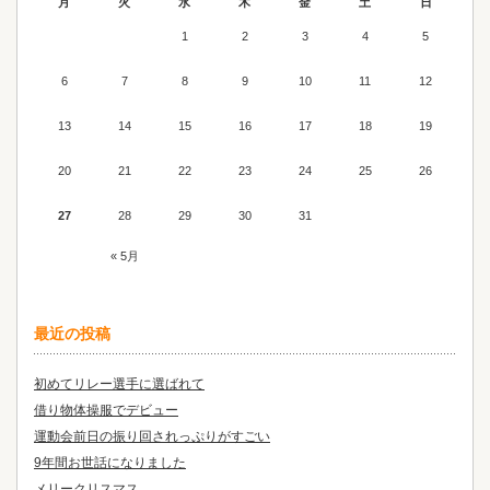
月
火
水
木
金
土
日
1
2
3
4
5
6
7
8
9
10
11
12
13
14
15
16
17
18
19
20
21
22
23
24
25
26
27
28
29
30
31
« 5月
最近の投稿
初めてリレー選手に選ばれて
借り物体操服でデビュー
運動会前日の振り回されっぷりがすごい
9年間お世話になりました
メリークリスマス